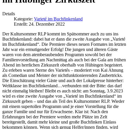
Details
Kategorie:
Varieté im Buchfinkenland
Erstellt: 24. Dezember 2022
Der Kultursommer RLP kommt im Spätsommer auch zu uns ins
Buchfinkenland: dabei hat er dann die zweite Ausgabe von „Varieté
im Buchfinkenland“. Die Premiere dieses neuen Formates im letzten
Jahr war ein ermutigender Erfolg! Die jungen und älteren Gäste
waren von dem atemberaubenden Programm sowohl bei der
Familienvorstellung am Nachmittag als auch bei der Gala am frühen
Abend im herrlichen Zirkuszelt oberhalb von Hübingen begeistert.
Zu erleben waren Sterne des Varietés – moderiert von Kai Ahnung
als Comedian und Meister der nichtfunktionierenden Zaubertricks.
Die Einschätzung vieler Gäste und auch der Lokalpresse hinterher:
Weltklasse im Buchfinkenland…verbunden mit der Bitte: das darf
nicht einmalig bleiben! Bleibt es auch nicht: am Sonntag, 3.9.2023
wird es eine zweite Ausgabe von „Varieté im Buchfinkenland“ im
Zirkuszelt geben – und das als Teil des Kultursommer RLP. Wieder
mit einem supertollen Programm und je einer Vorstellung für die
ganze Familie und nur für Erwachsene. Klar ist: Nach den
Erfahrungen bei der Premiere werden mehr Plätze im Zelt
bereitgestellt, damit mehr kleine und große Buchfinken Einlass
bekommen können. Wenn sich genug Helfer/innen finden, wird