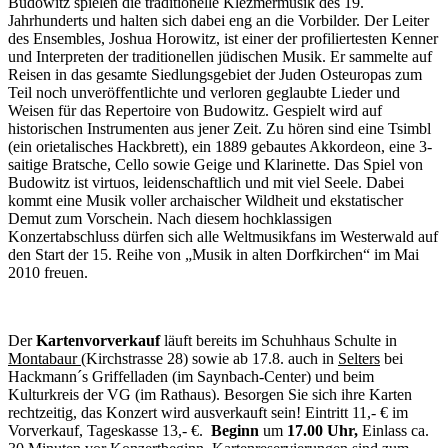
Budowitz spielen die traditionelle Klezmermusik des 19.
Jahrhunderts und halten sich dabei eng an die Vorbilder. Der Leiter
des Ensembles, Joshua Horowitz, ist einer der profiliertesten Kenner
und Interpreten der traditionellen jüdischen Musik. Er sammelte auf
Reisen in das gesamte Siedlungsgebiet der Juden Osteuropas zum
Teil noch unveröffentlichte und verloren geglaubte Lieder und
Weisen für das Repertoire von Budowitz. Gespielt wird auf
historischen Instrumenten aus jener Zeit. Zu hören sind eine Tsimbl
(ein orietalisches Hackbrett), ein 1889 gebautes Akkordeon, eine 3-
saitige Bratsche, Cello sowie Geige und Klarinette. Das Spiel von
Budowitz ist virtuos, leidenschaftlich und mit viel Seele. Dabei
kommt eine Musik voller archaischer Wildheit und ekstatischer
Demut zum Vorschein. Nach diesem hochklassigen
Konzertabschluss dürfen sich alle Weltmusikfans im Westerwald auf
den Start der 15. Reihe von „Musik in alten Dorfkirchen“ im Mai
2010 freuen.
Der
Kartenvorverkauf
läuft bereits im Schuhhaus Schulte in
Montabaur
(Kirchstrasse 28) sowie ab 17.8. auch in
Selters
bei
Hackmann´s Griffelladen (im Saynbach-Center) und beim
Kulturkreis der VG (im Rathaus). Besorgen Sie sich ihre Karten
rechtzeitig, das Konzert wird ausverkauft sein! Eintritt 11,- € im
Vorverkauf, Tageskasse 13,- €.
Beginn
um
17.00 Uhr,
Einlass ca.