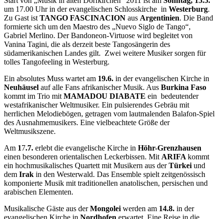
Start von „Musik in alten Dorfkirchen“
2011 ist am
Sonntag, 15.5.
um
17.00 Uhr
in der evangelischen Schlosskirche in
Westerburg
.
Zu Gast ist
TANGO FASCINACION
aus
Argentinien
. Die Band
formierte sich um den Maestro des „Nuevo Siglo de Tango“,
Gabriel Merlino. Der Bandoneon-Virtuose wird begleitet von
Vanina Tagini, die als derzeit beste Tangosängerin des
südamerikanischen Landes gilt. Zwei weitere Musiker sorgen für
tolles Tangofeeling in Westerburg.
Ein absolutes Muss wartet am
19.6.
in der evangelischen Kirche in
Neuhäusel
auf alle Fans afrikanischer Musik. Aus
Burkina Faso
kommt im Trio mit
MAMADOU DIABATE
ein bedeutender
westafrikanischer Weltmusiker. Ein pulsierendes Gebräu mit
herrlichen Melodiebögen, getragen vom lautmalenden Balafon-Spiel
des Ausnahmemusikers. Eine vielbeachtete Größe der
Weltmusikszene.
Am
1
7
.7.
erlebt die evangelische Kirche in
Höhr-Grenzhausen
einen besonderen orientalischen Leckerbissen. Mit
ARIFA
kommt
ein hochmusikalisches Quartett mit Musikern aus der
Türkei
und
dem
Irak
in den Westerwald. Das Ensemble spielt zeitgenössisch
komponierte Musik mit traditionellen anatolischen, persischen und
arabischen Elementen.
Musikalische Gäste aus der
Mongolei
werden am
14.8.
in der
evangelischen Kirche in
Nordhofen
erwartet. Eine Reise in die