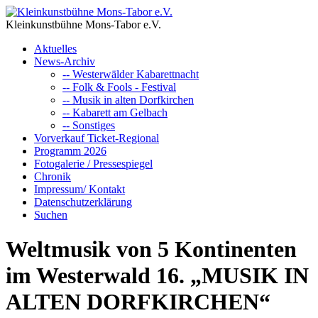
Kleinkunstbühne Mons-Tabor e.V.
Aktuelles
News-Archiv
-- Westerwälder Kabarettnacht
-- Folk & Fools - Festival
-- Musik in alten Dorfkirchen
-- Kabarett am Gelbach
-- Sonstiges
Vorverkauf Ticket-Regional
Programm 2026
Fotogalerie / Pressespiegel
Chronik
Impressum/ Kontakt
Datenschutzerklärung
Suchen
Weltmusik von 5 Kontinenten
im Westerwald 16. „MUSIK IN
ALTEN DORFKIRCHEN“