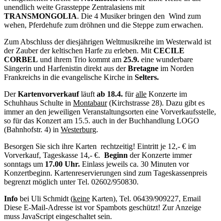
unendlich weite Grassteppe Zentralasiens mit
TRANSMONGOLIA
. Die 4 Musiker bringen den Wind zum
wehen, Pferdehufe zum dröhnen und die Steppe zum erwachen.
Zum Abschluss der diesjährigen Weltmusikreihe im Westerwald ist
der Zauber der keltischen Harfe zu erleben. Mit
CECILE
CORBEL
und ihrem Trio kommt am
25.9.
eine wunderbare
Sängerin und Harfenistin direkt aus der
Bretagne
im Norden
Frankreichs in die evangelische Kirche in
Selters.
Der
Kartenvorverkauf
läuft
ab 18.4.
für
alle
Konzerte im
Schuhhaus Schulte in
Montabaur
(Kirchstrasse 28). Dazu gibt es
immer an den jeweiligen Veranstaltungsorten eine Vorverkaufsstelle,
so für das Konzert am 15.5. auch in der Buchhandlung LOGO
(Bahnhofstr. 4) in
Westerburg
.
Besorgen Sie sich ihre Karten rechtzeitig! Eintritt je 12,- € im
Vorverkauf, Tageskasse 14,- €.
Beginn
der Konzerte immer
sonntags um
17.00 Uhr.
Einlass jeweils ca. 30 Minuten vor
Konzertbeginn. Kartenreservierungen sind zum Tageskassenpreis
begrenzt möglich unter Tel. 02602/950830.
Info
bei Uli Schmidt (
keine
Karten), Tel. 06439/909227, Email
Diese E-Mail-Adresse ist vor Spambots geschützt! Zur Anzeige
muss JavaScript eingeschaltet sein.