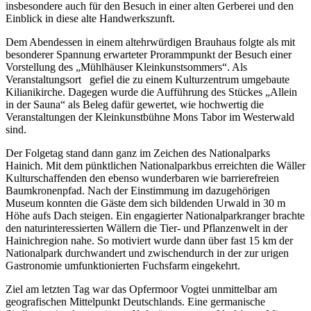
insbesondere auch für den Besuch in einer alten Gerberei und den
Einblick in diese alte Handwerkszunft.
Dem Abendessen in einem altehrwürdigen Brauhaus folgte als mit
besonderer Spannung erwarteter Prorammpunkt der Besuch einer
Vorstellung des „Mühlhäuser Kleinkunstsommers“. Als
Veranstaltungsort gefiel die zu einem Kulturzentrum umgebaute
Kilianikirche. Dagegen wurde die Aufführung des Stückes „Allein
in der Sauna“ als Beleg dafür gewertet, wie hochwertig die
Veranstaltungen der Kleinkunstbühne Mons Tabor im Westerwald
sind.
Der Folgetag stand dann ganz im Zeichen des Nationalparks
Hainich. Mit dem pünktlichen Nationalparkbus erreichten die Wäller
Kulturschaffenden den ebenso wunderbaren wie barrierefreien
Baumkronenpfad. Nach der Einstimmung im dazugehörigen
Museum konnten die Gäste dem sich bildenden Urwald in 30 m
Höhe aufs Dach steigen. Ein engagierter Nationalparkranger brachte
den naturinteressierten Wällern die Tier- und Pflanzenwelt in der
Hainichregion nahe. So motiviert wurde dann über fast 15 km der
Nationalpark durchwandert und zwischendurch in der zur urigen
Gastronomie umfunktionierten Fuchsfarm eingekehrt.
Ziel am letzten Tag war das Opfermoor Vogtei unmittelbar am
geografischen Mittelpunkt Deutschlands. Eine germanische